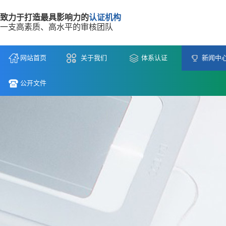
致力于打造最具影响力的
认证机构
一支高素质、高水平的审核团队
网站首页
关于我们
体系认证
新闻中
公开文件