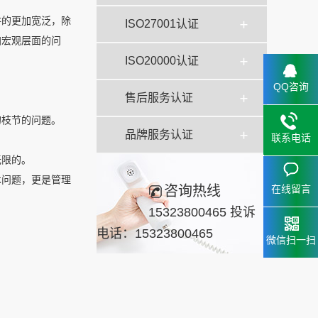
讲的更加宽泛，除
ISO27001认证
加宏观层面的问
ISO20000认证
QQ咨询
售后服务认证
的枝节的问题。
品牌服务认证
联系电话
无限的。
15323
153238
术问题，更是管理
在线留言
咨询热线
15323800465 投诉
电话：15323800465
微信扫一扫