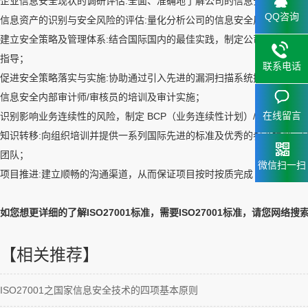
企业信息安全现状的调研评估:全面、准确地了解公司的信息安全现状；
QQ咨询
信息资产的识别与安全风险的评估:量化分析公司的信息安全风险；
建立安全策略及管理体系:结合国际国内的最佳实践，制定公司信息安全
指导；
联系电话
促进安全策略落实与实施:协助通过引入先进的漏洞扫描系统提高现有 IT
15323
信息安全内部审计师/审核员的培训及审计实施；
153238
在线留言
识别影响业务连续性的风险，制定 BCP（业务连续性计划）/DRP（灾
知识转移:向组织培训并提供一系列国际先进的标准及优秀的参考模型、
团队；
微信扫一扫
项目推进:建立顺畅的沟通渠道，从而保证项目按时按质完成 。
如您想更详细的了解ISO27001标准，需要ISO27001标准，请您网
【相关推荐】
ISO27001之国家信息安全技术的四项基本原则