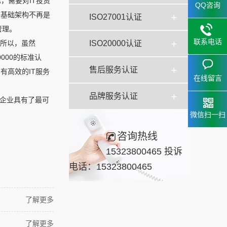
，需要对IT投资
QQ咨询
T基础架构不再是
ISO27001认证
管理。
联系电话
，所以，虽然
ISO20000认证
000的标准认
15323
售后服务认证
153238
，有高效的IT服务
在线留言
品牌服务认证
着企业具有了最可
微信扫一扫
咨询热线
15323800465 投诉
电话：15323800465
了解更多
了解更多