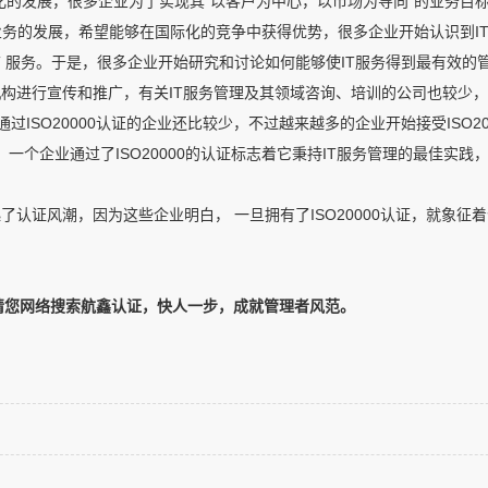
的发展，很多企业为了实现其“以客户为中心，以市场为导向”的业务目标
务的发展，希望能够在国际化的竞争中获得优势，很多企业开始认识到I
 服务。于是，很多企业开始研究和讨论如何能够使IT服务得到最有效的
机构进行宣传和推广，有关IT服务管理及其领域咨询、培训的公司也较少
过ISO20000认证的企业还比较少，不过越来越多的企业开始接受ISO20
词，一个企业通过了ISO20000的认证标志着它秉持IT服务管理的最佳实践
了认证风潮，因为这些企业明白， 一旦拥有了ISO20000认证，就象征
标准，请您网络搜索航鑫认证，快人一步，成就管理者风范。